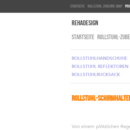
Startseite
ROLLSTUHL-ZUBEHÖR-SHOP
Pro
RehaDesign
STARTSEITE
ROLLSTUHL-ZUB
ROLLSTUHLHANDSCHUHE
ROLLSTUHL REFLEKTOREN
ROLLSTUHLRUCKSACK
Rollstuhl-Schirmhalte
Von einem plötzlichen Reg