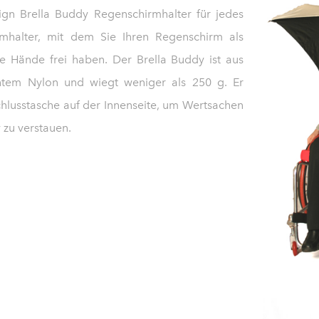
sign Brella Buddy Regenschirmhalter für jedes
rmhalter, mit dem Sie Ihren Regenschirm als
ie Hände frei haben.
Der Brella Buddy ist aus
htem Nylon und wiegt weniger als 250 g. Er
chlusstasche auf der Innenseite, um Wertsachen
zu verstauen.