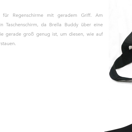
rt für Regenschirme mit geradem Griff. Am
ein Taschenschirm, da Brella Buddy über eine
 die gerade groß genug ist, um diesen, wie auf
rstauen.