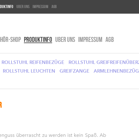
duktinfo
Uber Uns
Impressum
AGB
EHÖR-SHOP
PRODUKTINFO
UBER UNS
IMPRESSUM
AGB
ROLLSTUHL REIFENBEZÜGE
ROLLSTUHL GREIFREIFENÜBE
ROLLSTUHL LEUCHTEN
GREIFZANGE
ARMLEHNENBEZÜG
r
enguss überrascht zu werden ist kein Spaß. Ab