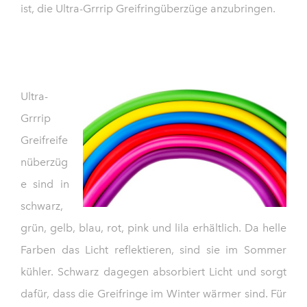
ist, die Ultra-Grrrip Greifringüberzüge anzubringen.
Ultra-
Grrrip
Greifreife
nüberzüg
e sind in
schwarz,
grün, gelb, blau, rot, pink und lila erhältlich. Da helle
Farben das Licht reflektieren, sind sie im Sommer
kühler. Schwarz dagegen absorbiert Licht und sorgt
dafür, dass die Greifringe im Winter wärmer sind. Für