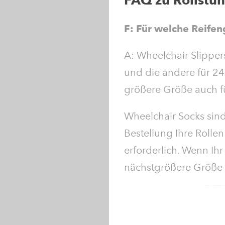
FAQ zu Rollstu
F: Für welche Reife
A: Wheelchair Slippers
und die andere für 24
größere Größe auch für
Wheelchair Socks sind f
Bestellung Ihre Rollen
erforderlich. Wenn Ihr
nächstgrößere Größe a