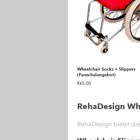
Wheelchair Socks + Slippers
(Pauschalangebot)
€65.00
RehaDesign Whe
RehaDesign bietet dre