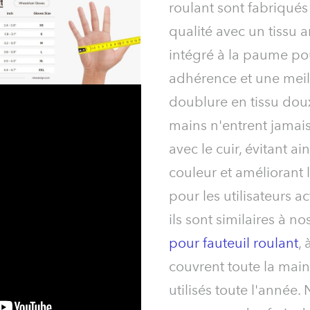
roulant sont fabriqués
qualité avec un tissu 
intégré à la paume po
adhérence et une meil
doublure en tissu dou
mains n'entrent jamais
avec le cuir, évitant ain
couleur et améliorant 
pour les utilisateurs ac
ils sont similaires à no
pour fauteuil roulant
, 
couvrent toute la main
utilisés toute l'année.