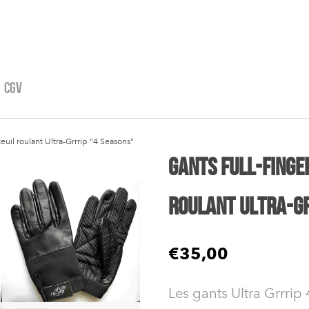
CGV
euil roulant Ultra-Grrrip "4 Seasons"
Gants Full-Finge
roulant Ultra-Gr
€35,00
Les gants Ultra Grrrip 