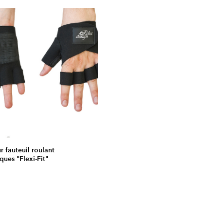
 fauteuil roulant
ques "Flexi-Fit"