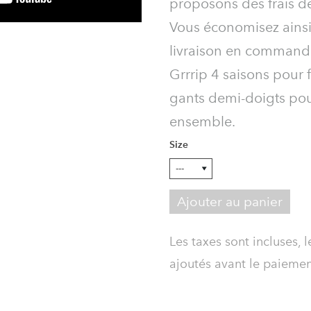
proposons des frais de 
Vous économisez ainsi 
livraison en commanda
Grrrip 4 saisons pour f
gants demi-doigts pour
ensemble.
Size
Ajouter au panier
Les taxes sont incluses, l
ajoutés avant le paieme