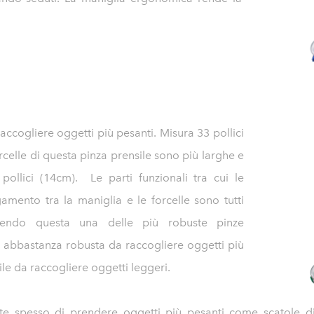
raccogliere oggetti più pesanti. Misura 33 pollici
rcelle di questa pinza prensile sono più larghe e
pollici (14cm). Le parti funzionali tra cui le
legamento tra la maniglia e le forcelle sono tutti
ndendo questa una delle più robuste pinze
È abbastanza robusta da raccogliere oggetti più
le da raccogliere oggetti leggeri.
e spesso di prendere oggetti più pesanti come scatole di