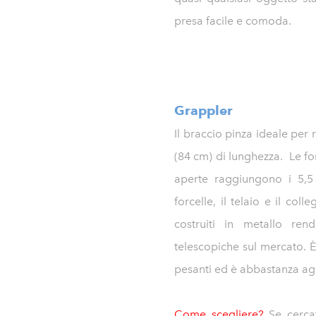
presa facile e comoda.
Grappler
Il braccio pinza ideale per 
(84 cm) di lunghezza. Le fo
aperte raggiungono i 5,5 
forcelle, il telaio e il col
costruiti in metallo re
telescopiche sul mercato. 
pesanti ed è abbastanza agi
Come scegliere?
Se cercat