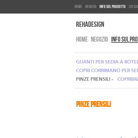
Home
Negozio
Info Sul Prodotto
Chi Si
RehaDesign
HOME
NEGOZIO
INFO SUL PR
GUANTI PER SEDIA A ROTEL
COPRI CORRIMANO PER SE
PINZE PRENSILI -
COPRIBRA
Pinze Prensili