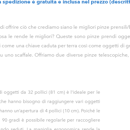
 spedizione è gratuita e inclusa nel prezzo (descrit
 offrire ciò che crediamo siano le migliori pinze prensil
osa le rende le migliori? Queste sono pinze prendi ogge
ti come una chiave caduta per terra così come oggetti di 
su uno scaffale. Offriamo due diverse pinze telescopiche,
 oggetti da 32 pollici (81 cm) è l'ideale per le
 che hanno bisogno di raggiungere vari oggetti
 hanno un’apertura di 4 pollici (10 cm). Poiché le
 90 gradi è possibile regolarle per raccogliere
tando seduti. La maniglia ergonomica rende la